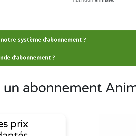
nutrition animale.
r notre système d’abonnement ?
ande d’abonnement ?
r un abonnement Ani
es prix
daptés