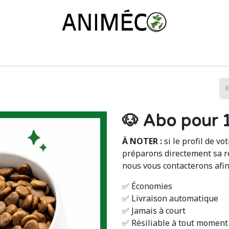
ayer Animéco ?
Notre alimentation
Le shop
L'équipe
C
🐶 Abo pour 
À NOTER :
si le profil de vo
préparons directement sa rec
nous vous contacterons afin 
✅ Économies
✅ Livraison automatique
✅ Jamais à court
✅ Résiliable à tout moment