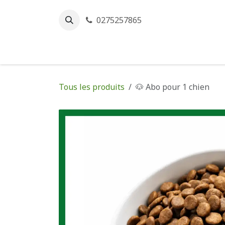
Se rendre au contenu
0275257865
Accueil
Ess
Tous les produits
🐶 Abo pour 1 chien