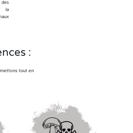
 des
 la
naux
ences :
 mettons tout en