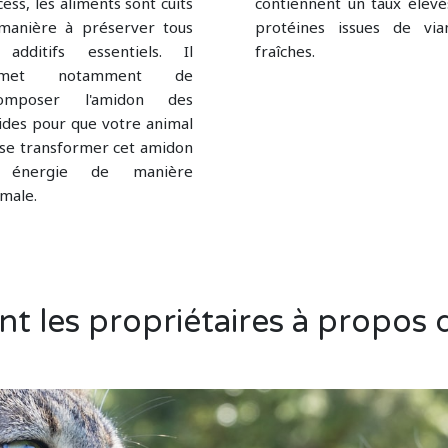
ess, les aliments sont cuits
contiennent un taux élevé
manière à préserver tous
protéines issues de via
 additifs essentiels. Il
fraîches.
rmet notamment de
omposer l'amidon des
ides pour que votre animal
sse transformer cet amidon
 énergie de manière
male.
nt les propriétaires à propos 