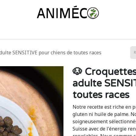
ayer Animéco ?
Notre alimentation
Le shop
L'équipe
C
dulte SENSITIVE pour chiens de toutes races
🐶 Croquette
adulte SENSI
toutes races
Notre recette est riche en p
gluten ni huile de palme. N
soigneusement sélectionnés
Suisse avec de l'énergie re