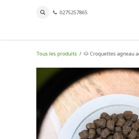
Se rendre au contenu
0275257865
Accueil
Ess
Tous les produits
🐶 Croquettes agneau a