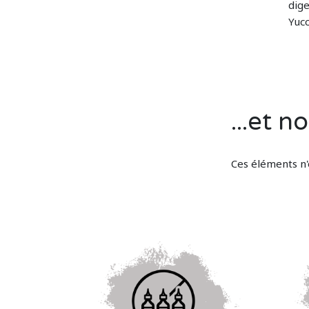
dig
Yucc
...et 
Ces éléments n'