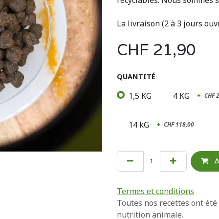
recyclables. Nous sommes s
La livraison (2 à 3 jours ouv
CHF
21,90
QUANTITÉ
1,5 KG
4 KG
+
CHF
14 kG
+
CHF
118,00
A
Termes et conditions
Toutes nos recettes ont été
nutrition animale.