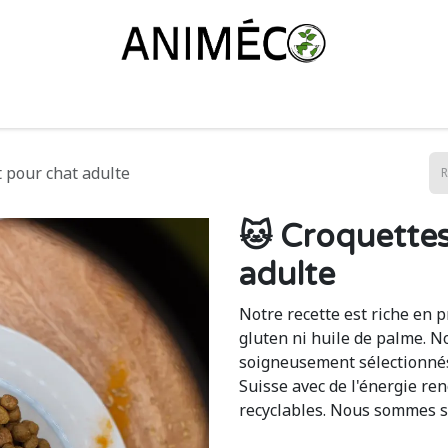
ayer Animéco ?
Notre alimentation
Le shop
L'équipe
C
 pour chat adulte
🐱 Croquettes
adulte
Notre recette est riche en p
gluten ni huile de palme. N
soigneusement sélectionnés
Suisse avec de l'énergie re
recyclables. Nous sommes s