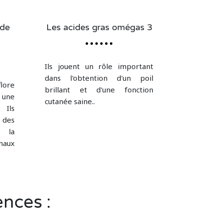
 de
Les acides gras omégas 3
Ils jouent un rôle important
dans l'obtention d'un poil
lore
brillant et d'une fonction
 une
cutanée saine..
 Ils
 des
 la
naux
ences :