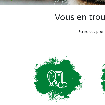
Vous en trou
É
crire des prom