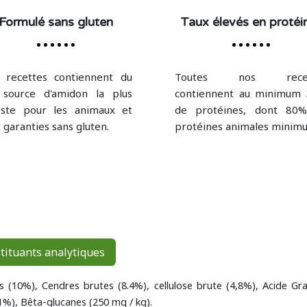
Formulé sans gluten
Taux élevés en protéi
 recettes contiennent du
Toutes nos recet
, source d'amidon la plus
contiennent au minimum
este pour les animaux et
de protéines, dont 80
 garanties sans gluten.
protéines animales minim
tituants analytiques
s (10%), Cendres brutes (8.4%), cellulose brute (4,8%), Acide 
%), Bêta-glucanes (250 mg / kg).