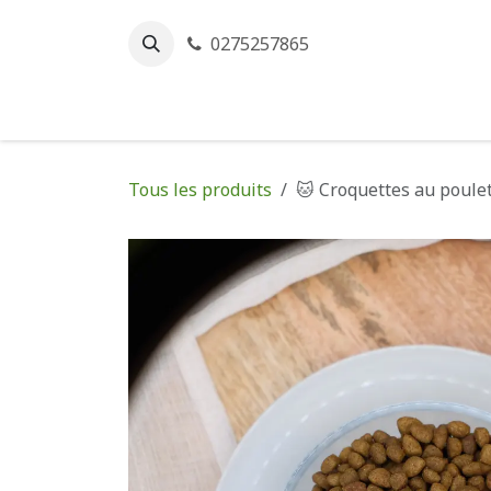
Se rendre au contenu
0275257865
Accueil
Ess
Tous les produits
🐱 Croquettes au poulet