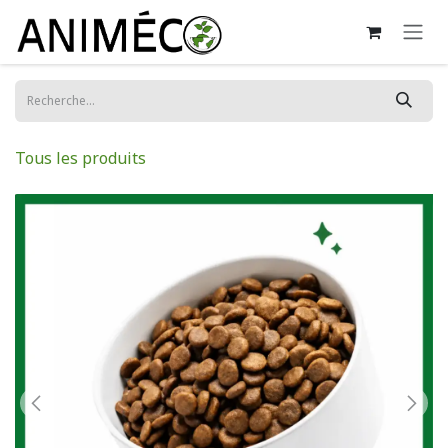
Se rendre au contenu
Tous les produits